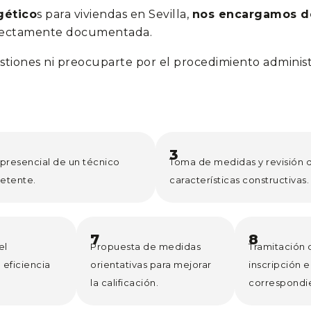
gético
s para viviendas en Sevilla,
nos encargamos de
rectamente documentada.
stiones ni preocuparte por el procedimiento administ
3
a presencial de un técnico
Toma de medidas y revisión d
etente.
características constructivas.
7
8
el
Propuesta de medidas
Tramitación 
 eficiencia
orientativas para mejorar
inscripción e
la calificación.
correspondi