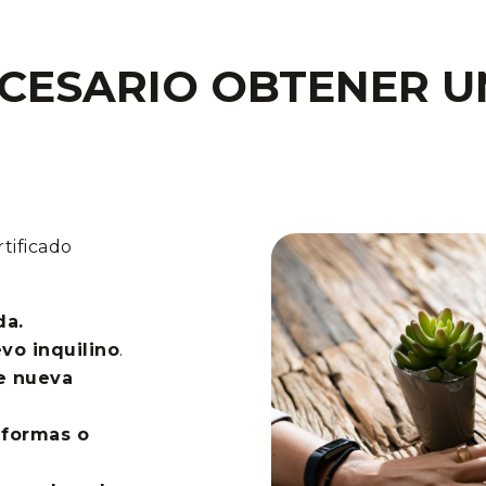
CESARIO OBTENER U
tificado
da.
evo inquilino
.
e nueva
eformas o