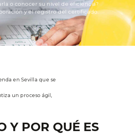
rla o conocer su nivel de eficiencia?
ración y el registro del certificado.
ienda en Sevilla que se
tiza un proceso ágil,
O Y POR QUÉ ES