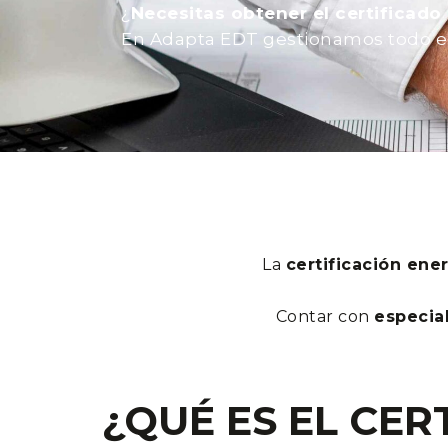
¿
Necesitas obtener el certificado
En Adapta EDT gestionamos todo el pr
La
certificación ene
Contar con
especial
¿QUÉ ES EL CER