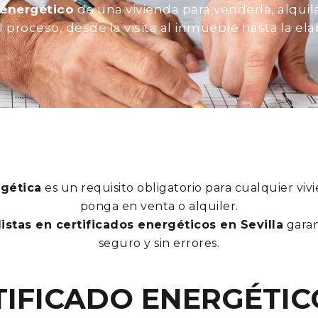
 energético
de una vivienda para venderla, alquila
oceso, desde la visita al inmueble hasta la elabo
rgética
es un requisito obligatorio para cualquier viv
ponga en venta o alquiler.
istas en certificados energéticos en Sevilla
garan
seguro y sin errores.
TIFICADO ENERGÉTIC