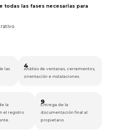
 todas las fases necesarias para
rativo.
4
e las
Análisis de ventanas, cerramientos,
orientación e instalaciones.
9
de la
Entrega de la
n el registro
documentación final al
ente.
propietario.