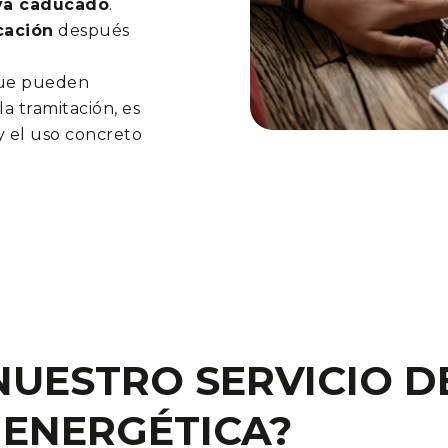
aya caducado
.
icación
después
que pueden
la tramitación, es
y el uso concreto
NUESTRO SERVICIO D
 ENERGÉTICA?