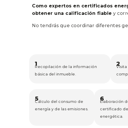
Como expertos en certificados ener
obtener una calificación fiable
y cor
No tendrás que coordinar diferentes ge
1
2
Recopilación de la información
Visit
básica del inmueble.
comp
5
6
Cálculo del consumo de
Elaboración d
energía y de las emisiones.
certificado de
energética.